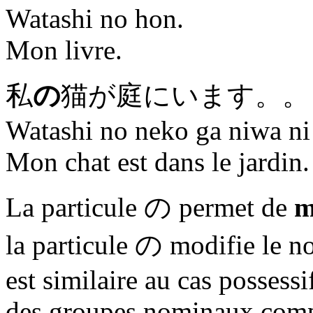
Watashi no hon.
Mon livre.
私
の
猫が庭にいます。。
Watashi no neko ga niwa ni
Mon chat est dans le jardin.
La particule
の
permet de
m
la particule
の
modifie le no
est similaire au cas possessi
des groupes nominaux com