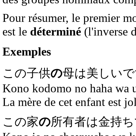
Pour résumer, le premier mo
est le
déterminé
(l'inverse d
Exemples
この子供
の
母は美しいで
Kono kodomo no haha wa ut
La mère de cet enfant est jol
この家
の
所有者は金持ち