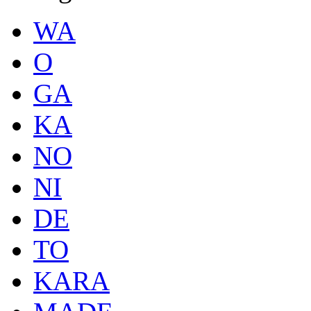
WA
O
GA
KA
NO
NI
DE
TO
KARA