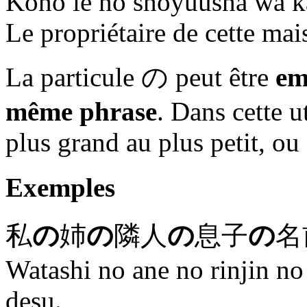
Kono ie no shoyuusha wa k
Le propriétaire de cette mai
La particule
の
peut être
em
même phrase
. Dans cette u
plus grand au plus petit, ou 
Exemples
私
の
姉
の
隣人
の
息子
の
名
Watashi no ane no rinjin 
desu.