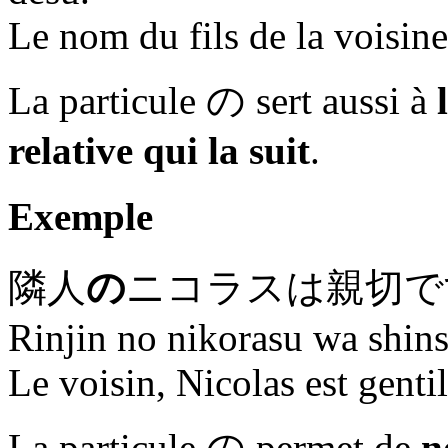
Le nom du fils de la voisin
La particule
の
sert aussi à
l
relative qui la suit
.
Exemple
隣人
の
ニコラスは親切で
Rinjin no nikorasu wa shins
Le voisin, Nicolas est gentil
La particule
の
permet de
n