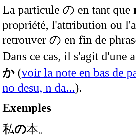
La particule
の
en tant que
propriété, l'attribution ou l'
retrouver
の
en fin de phra
Dans ce cas, il s'agit d'une
か
(
voir la note en bas de pa
no desu, n da...
).
Exemples
私
の
本。