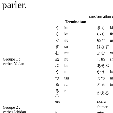
parler.
Transformation d
Terminaison
く ku
きく ki
く ku
いく ik
ぐ gu
ぬぐ nu
す su
はなす h
む mu
よむ yo
Groupe 1 :
ぬ nu
しぬ sh
verbes Yodan
ぶ bu
あそぶ a
う u
かう ka
つ tsu
まつ ma
る ru
とる to
る ru
かえる k
/!\
eru
akeru
shimeru
Groupe 2 :
verbes Ichidan
iru
miru