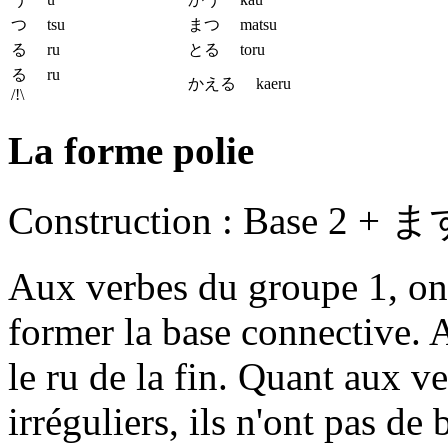
つ tsu
まつ matsu
る ru
とる toru
る ru
かえる kaeru
/!\
La forme polie
Construction :
Base 2 + ま
Aux verbes du groupe 1, on
former la base connective. 
le
ru
de la fin. Quant aux v
irréguliers, ils n'ont pas d