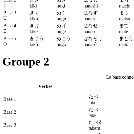
I
kiki
nugi
hanashi
machi
Base 3
きく
ぬぐ
はなす
まつ
U
kiku
nugu
hanasu
matsu
Base 4
きけ
ぬげ
はなせ
まて
E
kike
nuge
hanase
mate
Base 5
きこう
ぬごう
はなそう
まとう
O
kikô
nugô
hanasô
matô
Groupe 2
La base connec
Verbes
たべ
Base 1
tabe
たべ
Base 2
tabe
たべる
Base 3
taberu