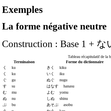
Exemples
La forme négative neutre
Construction :
Base 1 + な
Tableau récapitulatif de la 
Terminaison
Forme du dictionnaire
く ku
きく kiku
く ku
いく iku
ぐ gu
ぬぐ nugu
す su
はなす hanasu
む mu
よむ yomu
ぬ nu
しぬ shinu
ぶ bu
あそぶ asobu
う u
かう kau