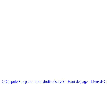
© CrapulesCorp 2k - Tous droits réservés
-
Haut de page
-
Livre d'Or