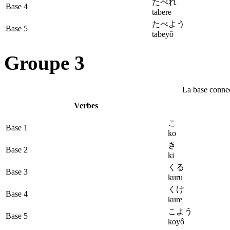
たべれ
Base 4
tabere
たべよう
Base 5
tabeyô
Groupe 3
La base connec
Verbes
こ
Base 1
ko
き
Base 2
ki
くる
Base 3
kuru
くけ
Base 4
kure
こよう
Base 5
koyô