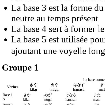
La
base 3
est la forme du 
neutre au temps présent
La
base 4
sert à former l
La
base 5
est utilisée pou
ajoutant une voyelle lon
Groupe 1
La base connec
きく
ぬぐ
はなす
ま
Verbes
kiku
nugu
hanasu
mat
Base 1
きか
ぬが
はなさ
また
A
kika
nuga
hanasa
mata
Base 2
きき
ぬぎ
はなし
まち