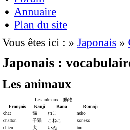
Annuaire
Plan du site
Vous êtes ici : »
Japonais
»
Japonais : vocabulair
Les animaux
Les animaux =
動物
Français
Kanji
Kana
Romaji
chat
猫
ねこ
neko
chatton
子猫
こねこ
koneko
chien
犬
いぬ
inu