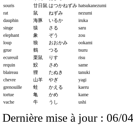
souris
廿日鼠
はつかねずみ
hatsukanezumi
rat
鼠
ねずみ
nezumi
dauphin
海豚
いるか
iruka
singe
猿
さる
saru
elephant
象
ぞう
zou
loup
狼
おおかみ
ookami
grue
鶴
つる
tsuru
ecureuil
栗鼠
りす
risu
requin
鮫
さめ
same
blaireau
狸
たぬき
tanuki
chevre
山羊
やぎ
yagi
grenouille
蛙
かえる
kaeru
tortue
亀
かめ
kame
vache
牛
うし
ushi
Dernière mise à jour : 06/0