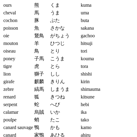
ours
熊
くま
kuma
cheval
馬
うま
uma
cochon
豚
ぶた
buta
poisson
魚
さかな
sakana
oie
鵞鳥
がちょう
gachoo
mouton
羊
ひつじ
hitsuji
oiseau
鳥
とり
tori
poney
子馬
こうま
kouma
tigre
虎
とら
tora
lion
獅子
しし
shishi
girafe
麒麟
きりん
kirin
zebre
縞馬
しまうま
shimauma
renard
狐
きつね
kitsune
serpent
蛇
へび
hebi
calamar
烏賊
いか
ika
poulpe
蛸
たこ
tako
canard sauvage
鴨
かも
kamo
canard
家鴨
あひる
ahiru