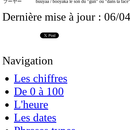
ブーヤー
buuyaa / booyaka
le son du "gun" ou "dans ta face
Dernière mise à jour : 06/0
Navigation
Les chiffres
De 0 à 100
L'heure
Les dates