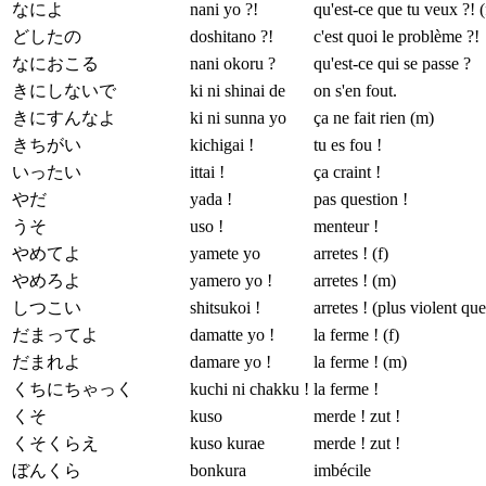
なによ
nani yo ?!
qu'est-ce que tu veux ?! (
どしたの
doshitano ?!
c'est quoi le problème ?!
なにおこる
nani okoru ?
qu'est-ce qui se passe ?
きにしないで
ki ni shinai de
on s'en fout.
きにすんなよ
ki ni sunna yo
ça ne fait rien (m)
きちがい
kichigai !
tu es fou !
いったい
ittai !
ça craint !
やだ
yada !
pas question !
うそ
uso !
menteur !
やめてよ
yamete yo
arretes ! (f)
やめろよ
yamero yo !
arretes ! (m)
しつこい
shitsukoi !
arretes ! (plus violent qu
だまってよ
damatte yo !
la ferme ! (f)
だまれよ
damare yo !
la ferme ! (m)
くちにちゃっく
kuchi ni chakku !
la ferme !
くそ
kuso
merde ! zut !
くそくらえ
kuso kurae
merde ! zut !
ぼんくら
bonkura
imbécile