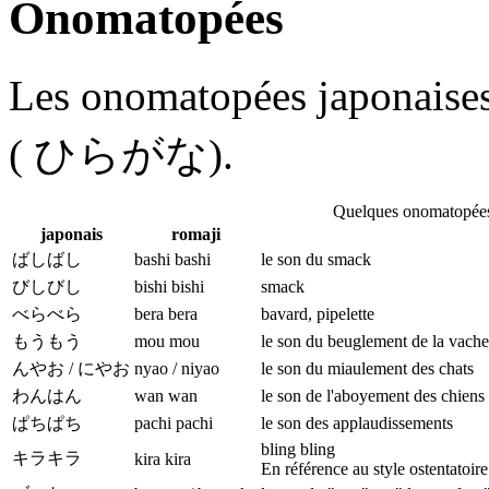
Onomatopées
Les onomatopées japonaises 
( ひらがな)
.
Quelques onomatopée
japonais
romaji
ばしばし
bashi bashi
le son du smack
びしびし
bishi bishi
smack
べらべら
bera bera
bavard, pipelette
もうもう
mou mou
le son du beuglement de la vache
んやお / にやお
nyao / niyao
le son du miaulement des chats
わんはん
wan wan
le son de l'aboyement des chiens
ぱちぱち
pachi pachi
le son des applaudissements
bling bling
キラキラ
kira kira
En référence au style ostentatoire