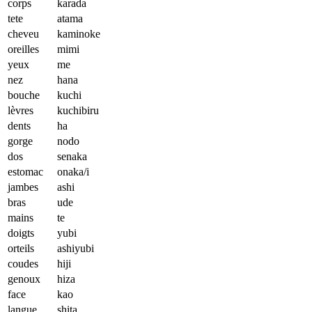
corps
karada
tete
atama
cheveu
kaminoke
oreilles
mimi
yeux
me
nez
hana
bouche
kuchi
lèvres
kuchibiru
dents
ha
gorge
nodo
dos
senaka
estomac
onaka/i
jambes
ashi
bras
ude
mains
te
doigts
yubi
orteils
ashiyubi
coudes
hiji
genoux
hiza
face
kao
langue
shita