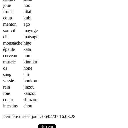
joue
hoo
front
hitai
coup
kubi
menton
ago
sourcil
mayuge
cil
matsuge
moustache
hige
épaule
kata
cerveau
nou
muscle
kinniku
os
hone
sang
chi
vessie
boukou
rein
jinzou
foie
kanzou
coeur
shinzou
intestins
chou
Dernière mise à jour : 06/04/07 16:08:28