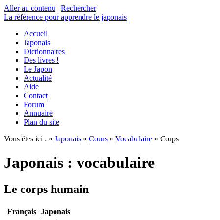
Aller au contenu
|
Rechercher
La référence
pour apprendre le japonais
Accueil
Japonais
Dictionnaires
Des livres !
Le Japon
Actualité
Aide
Contact
Forum
Annuaire
Plan du site
Vous êtes ici : »
Japonais
»
Cours
»
Vocabulaire
» Corps
Japonais : vocabulaire
Le corps humain
Français
Japonais