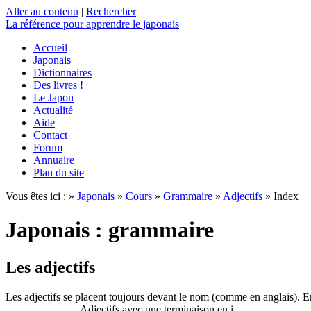
Aller au contenu
|
Rechercher
La référence
pour apprendre le japonais
Accueil
Japonais
Dictionnaires
Des livres !
Le Japon
Actualité
Aide
Contact
Forum
Annuaire
Plan du site
Vous êtes ici : »
Japonais
»
Cours
»
Grammaire
»
Adjectifs
» Index
Japonais : grammaire
Les adjectifs
Les adjectifs se placent toujours devant le nom (comme en anglais). En 
Adjectifs avec une terminaison en i