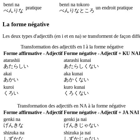
benri na
benri na tokoro
pratique
un endroit pratique
べんりな
べんりなところ
La forme négative
Les deux types d'adjectifs (en i et en na) se transforment de façon diff
Transformation des adjectifs en I à la forme négative
Forme affirmative - Adjectif
Forme négative - Adjectif + KU NA
atarashii
atarashi kunai
あたらしい
あたらしくない
akai
aka kunai
あかい
あかくない
kuroi
kuro kunai
くろい
くろくない
Transformation des adjectifs en NA à la forme négative
Forme affirmative - Adjectif
Forme négative - Adjectif + JA NAI
genki na
genki ja nai
げんきな
げんきじゃない
shizuka na
shizuka ja nai
しずかな
しずかじゃない