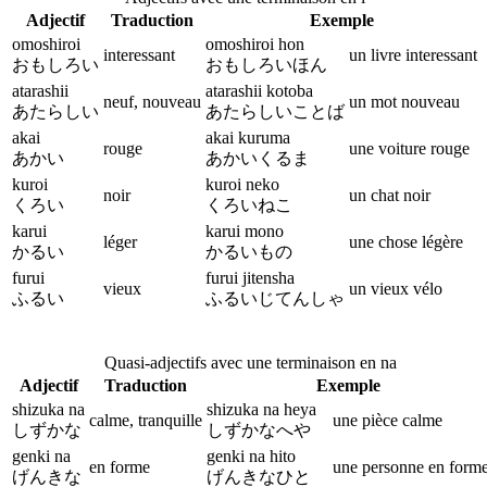
Adjectif
Traduction
Exemple
omoshiroi
omoshiroi hon
interessant
un livre interessant
おもしろい
おもしろいほん
atarashii
atarashii kotoba
neuf, nouveau
un mot nouveau
あたらしい
あたらしいことば
akai
akai kuruma
rouge
une voiture rouge
あかい
あかいくるま
kuroi
kuroi neko
noir
un chat noir
くろい
くろいねこ
karui
karui mono
léger
une chose légère
かるい
かるいもの
furui
furui jitensha
vieux
un vieux vélo
ふるい
ふるいじてんしゃ
Quasi-adjectifs avec une terminaison en na
Adjectif
Traduction
Exemple
shizuka na
shizuka na heya
calme, tranquille
une pièce calme
しずかな
しずかなへや
genki na
genki na hito
en forme
une personne en form
げんきな
げんきなひと