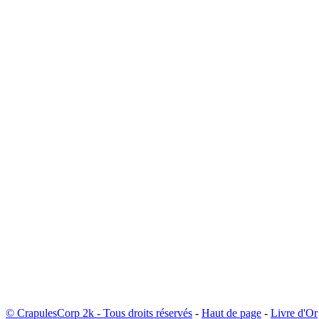
© CrapulesCorp 2k - Tous droits réservés
-
Haut de page
-
Livre d'Or