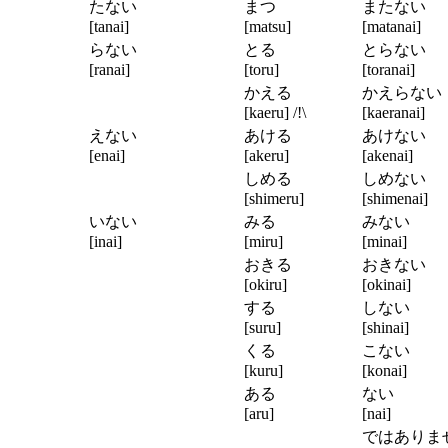
たない
まつ
またない
[tanai]
[matsu]
[matanai]
らない
とる
とらない
[ranai]
[toru]
[toranai]
かえる
かえらな
[kaeru] /!\
[kaeranai]
えない
あける
あけない
[enai]
[akeru]
[akenai]
しめる
しめない
[shimeru]
[shimenai]
いない
みる
みない
[inai]
[miru]
[minai]
おきる
おきない
[okiru]
[okinai]
する
しない
[suru]
[shinai]
くる
こない
[kuru]
[konai]
ある
ない
[aru]
[nai]
ではありま