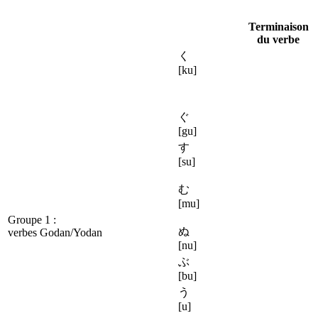
Terminaison
du verbe
く
[ku]
ぐ
[gu]
す
[su]
む
[mu]
Groupe 1 :
ぬ
verbes Godan/Yodan
[nu]
ぶ
[bu]
う
[u]