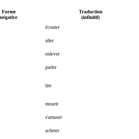
Forme
Traduction
négative
(infinitif)
écouter
aller
enlever
い
parler
lire
mourir
い
s'amuser
acheter