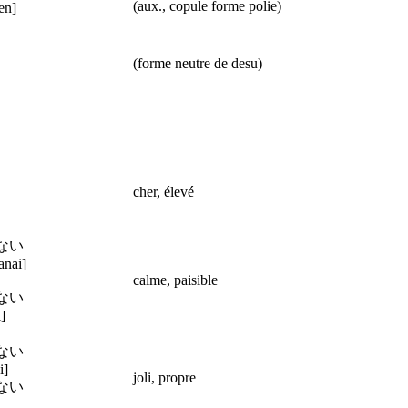
(aux., copule forme polie)
en]
(forme neutre de desu)
い
cher, élevé
ない
anai]
calme, paisible
ない
]
わない
i]
joli, propre
ゃない