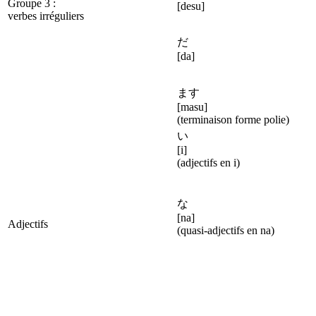
Groupe 3 :
[desu]
verbes irréguliers
だ
[da]
ます
[masu]
(terminaison forme polie)
い
[i]
(adjectifs en i)
な
[na]
Adjectifs
(quasi-adjectifs en na)