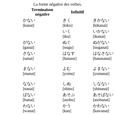
La forme négative des verbes.
Terminaison
Infinitif
négative
かない
きく
きかない
[kanai]
[kiku]
[kikanai]
いく
いかない
[iku]
[ikanai]
がない
ぬぐ
ぬがない
[ganai]
[nugu]
[nuganai]
さない
はなす
はなさな
[sanai]
[hanasu]
[hanasanai]
まない
よむ
よまない
[manai]
[yomu]
[yomanai]
なない
しぬ
しなない
[nanai]
[shinu]
[shinanai]
ばない
あそぶ
あそばな
[banai]
[asobu]
[asobanai]
わない
かう
かわない
[wanai]
[kau]
[kawanai]