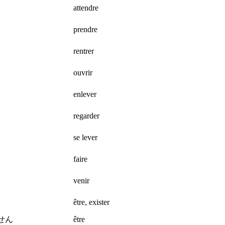
attendre
prendre
い
rentrer
ouvrir
enlever
regarder
se lever
faire
venir
être, exister
せん
être