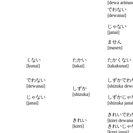
[dewa arimas
でわない
[dewanai]
じゃない
[janai]
ません
[masen]
くない
たかい
たかくな
[kunai]
[takai]
[takakunai]
でわない
しずかでわ
[dewanai]
[shizuka dew
しずか
[shizuka]
じゃない
しずかじゃ
[janai]
[shizuka janai
きれいで
きれい
[kirei dewana
[kirei]
きれいじ
[kirei janai]