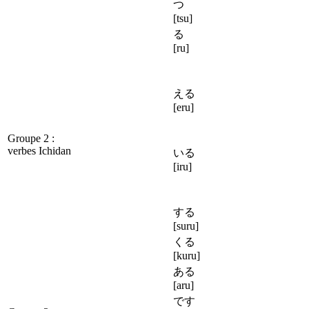
つ
[tsu]
る
[ru]
える
[eru]
Groupe 2 :
verbes Ichidan
いる
[iru]
する
[suru]
くる
[kuru]
ある
[aru]
です