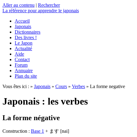
Aller au contenu
|
Rechercher
La référence
pour apprendre le japonais
Accueil
Japonais
Dictionnaires
Des livres !
Le Japon
Actualité
Aide
Contact
Forum
Annuaire
Plan du site
Vous êtes ici : »
Japonais
»
Cours
»
Verbes
» La forme negative
Japonais : les verbes
La forme négative
Construction :
Base 1
+ ます [nai]